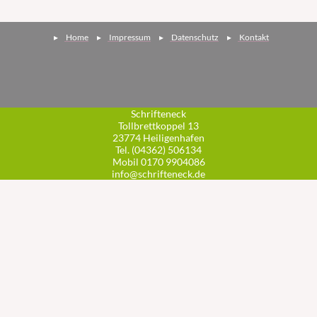
Home
Impressum
Datenschutz
Kontakt
Schrifteneck
Tollbrettkoppel 13
23774 Heiligenhafen
Tel. (04362) 506134
Mobil 0170 9904086
info@schrifteneck.de